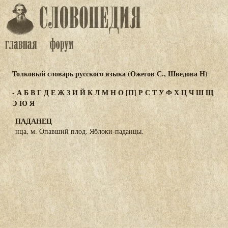
Толковый словарь русского языка (Ожегов С., Шведова Н)
-
А
Б
В
Г
Д
Е
Ж
З
И
Й
К
Л
М
Н
О
[П]
Р
С
Т
У
Ф
Х
Ц
Ч
Ш
Щ
Э
Ю
Я
ПАДАНЕЦ
нца, м. Опавший плод. Яблоки-паданцы.