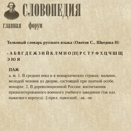
Толковый словарь русского языка (Ожегов С., Шведова Н)
-
А
Б
В
Г
Д
Е
Ж
З
И
Й
К
Л
М
Н
О
[П]
Р
С
Т
У
Ф
Х
Ц
Ч
Ш
Щ
Э
Ю
Я
ПАЖ
а, м. 1. В средние века и в монархических странах: мальчик,
молодой человек из дворян, состоящий при знатной особе,
монархе. 2. В дореволюционной России: воспитанник
привилегированного военного учебного заведения (так наз.
пажеского корпуса). || прил. пажеский, -ая, -ое.