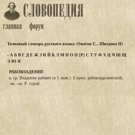
Толковый словарь русского языка (Ожегов С., Шведова Н)
-
А
Б
В
Г
Д
Е
Ж
З
И
Й
К
Л
М
Н
О
П
[Р]
С
Т
У
Ф
Х
Ц
Ч
Ш
Щ
Э
Ю
Я
РАБОВЛАДЕНИЕ
я, ср. Владение рабами (в 1 знач.). || прил. рабовладельческий,
-ая, -ое. Р. строй.