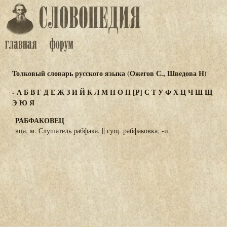
Толковый словарь русского языка (Ожегов С., Шведова Н)
-
А
Б
В
Г
Д
Е
Ж
З
И
Й
К
Л
М
Н
О
П
[Р]
С
Т
У
Ф
Х
Ц
Ч
Ш
Щ
Э
Ю
Я
РАБФАКОВЕЦ
вца, м. Слушатель рабфака. || сущ. рабфаковка, -и.