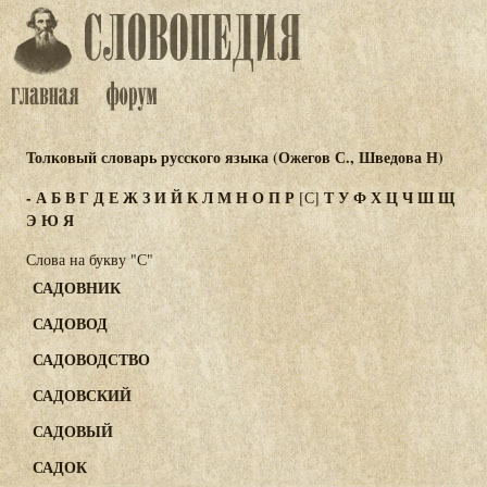
Толковый словарь русского языка (Ожегов С., Шведова Н)
-
А
Б
В
Г
Д
Е
Ж
З
И
Й
К
Л
М
Н
О
П
Р
Т
У
Ф
Х
Ц
Ч
Ш
Щ
[С]
Э
Ю
Я
Слова на букву "С"
САДОВНИК
САДОВОД
САДОВОДСТВО
САДОВСКИЙ
САДОВЫЙ
САДОК