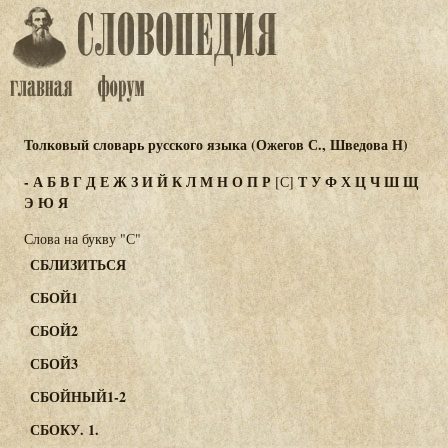
Толковый словарь русского языка (Ожегов С., Шведова Н)
-
А
Б
В
Г
Д
Е
Ж
З
И
Й
К
Л
М
Н
О
П
Р
Т
У
Ф
Х
Ц
Ч
Ш
Щ
[С]
Э
Ю
Я
Слова на букву "С"
СБЛИЗИТЬСЯ
СБОЙ1
СБОЙ2
СБОЙ3
СБОЙНЫЙ1-2
СБОКУ. 1.