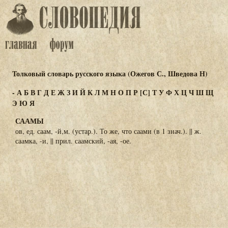
Толковый словарь русского языка (Ожегов С., Шведова Н)
-
А
Б
В
Г
Д
Е
Ж
З
И
Й
К
Л
М
Н
О
П
Р
[С]
Т
У
Ф
Х
Ц
Ч
Ш
Щ
Э
Ю
Я
СААМЫ
ов, ед. саам, -й,м. (устар.). То же, что саами (в 1 знач.). || ж.
саамка, -и, || прил. саамский, -ая, -ое.