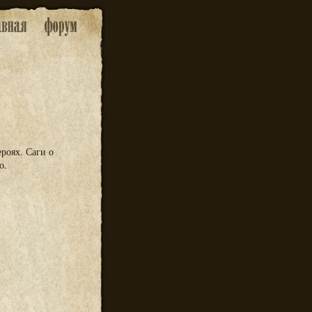
ероях. Саги о
о.