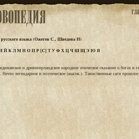
русского языка (Ожегов С., Шведова Н)
И
Й
К
Л
М
Н
О
П
Р
[С]
Т
У
Ф
Х
Ц
Ч
Ш
Щ
Э
Ю
Я
андинавское и древнеирландское народное эпическое сказание о богах и г
н. Нечто легендарное и поэтическое (высок.). Таинственные саги прошлог