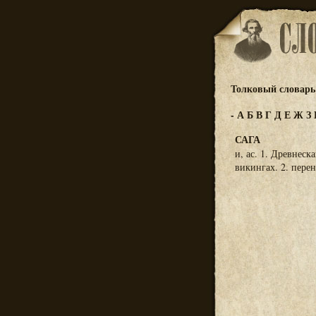
Толковый словарь 
-
А
Б
В
Г
Д
Е
Ж
З
САГА
и, ас. 1. Древнеск
викингах. 2. пере