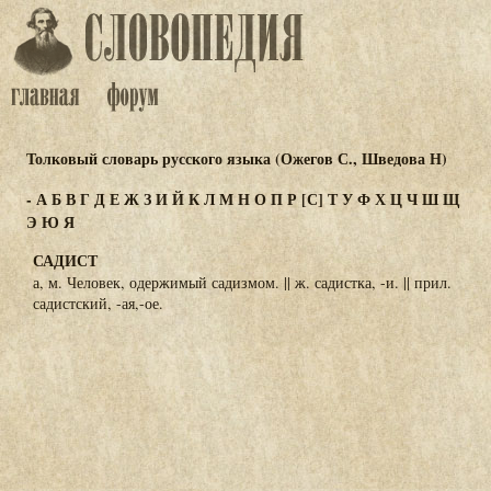
Толковый словарь русского языка (Ожегов С., Шведова Н)
-
А
Б
В
Г
Д
Е
Ж
З
И
Й
К
Л
М
Н
О
П
Р
[С]
Т
У
Ф
Х
Ц
Ч
Ш
Щ
Э
Ю
Я
САДИСТ
а, м. Человек, одержимый садизмом. || ж. садистка, -и. || прил.
садистский, -ая,-ое.