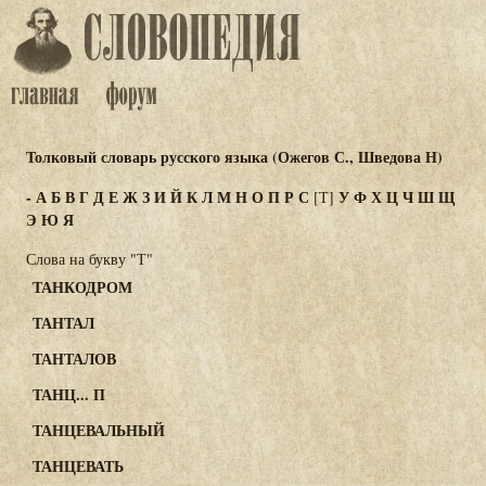
Толковый словарь русского языка (Ожегов С., Шведова Н)
-
А
Б
В
Г
Д
Е
Ж
З
И
Й
К
Л
М
Н
О
П
Р
С
У
Ф
Х
Ц
Ч
Ш
Щ
[Т]
Э
Ю
Я
Слова на букву "Т"
ТАНКОДРОМ
ТАНТАЛ
ТАНТАЛОВ
ТАНЦ... П
ТАНЦЕВАЛЬНЫЙ
ТАНЦЕВАТЬ