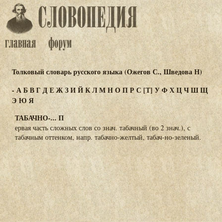
Толковый словарь русского языка (Ожегов С., Шведова Н)
-
А
Б
В
Г
Д
Е
Ж
З
И
Й
К
Л
М
Н
О
П
Р
С
[Т]
У
Ф
Х
Ц
Ч
Ш
Щ
Э
Ю
Я
ТАБАЧНО-... П
ервая часть сложных слов со знач. табачный (во 2 знач.), с
табачным оттенком, напр. табачно-желтый, табач-но-зеленый.