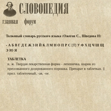
Толковый словарь русского языка (Ожегов С., Шведова Н)
-
А
Б
В
Г
Д
Е
Ж
З
И
Й
К
Л
М
Н
О
П
Р
С
[Т]
У
Ф
Х
Ц
Ч
Ш
Щ
Э
Ю
Я
ТАБЛЕТКА
и, ж. Твердая лекарственная форма - лепешечка, шарик из
прессованного дозированного порошка. Препарат в таблетках. ||
прил. таблеточный, -ая, -ое.