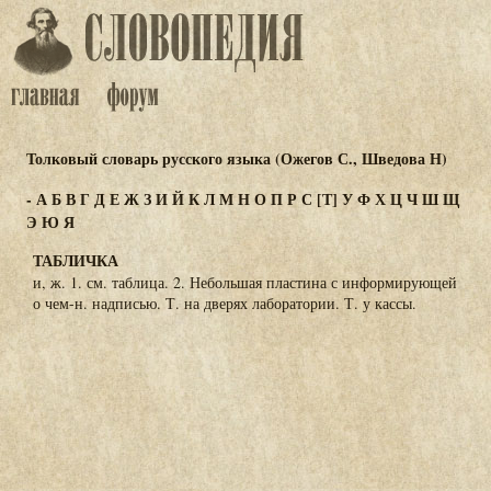
Толковый словарь русского языка (Ожегов С., Шведова Н)
-
А
Б
В
Г
Д
Е
Ж
З
И
Й
К
Л
М
Н
О
П
Р
С
[Т]
У
Ф
Х
Ц
Ч
Ш
Щ
Э
Ю
Я
ТАБЛИЧКА
и, ж. 1. см. таблица. 2. Небольшая пластина с информирующей
о чем-н. надписью. Т. на дверях лаборатории. Т. у кассы.