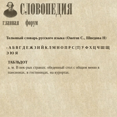
Толковый словарь русского языка (Ожегов С., Шведова Н)
-
А
Б
В
Г
Д
Е
Ж
З
И
Й
К
Л
М
Н
О
П
Р
С
[Т]
У
Ф
Х
Ц
Ч
Ш
Щ
Э
Ю
Я
ТАБЛЬДОТ
а, м. В нек-рых странах: обеденный стол с общим меню в
пансионах, в гостиницах, на курортах.