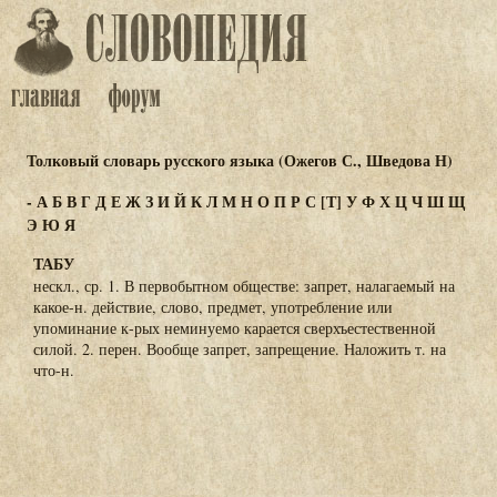
Толковый словарь русского языка (Ожегов С., Шведова Н)
-
А
Б
В
Г
Д
Е
Ж
З
И
Й
К
Л
М
Н
О
П
Р
С
[Т]
У
Ф
Х
Ц
Ч
Ш
Щ
Э
Ю
Я
ТАБУ
нескл., ср. 1. В первобытном обществе: запрет, налагаемый на
какое-н. действие, слово, предмет, употребление или
упоминание к-рых неминуемо карается сверхъестественной
силой. 2. перен. Вообще запрет, запрещение. Наложить т. на
что-н.