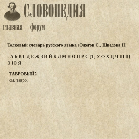
Толковый словарь русского языка (Ожегов С., Шведова Н)
-
А
Б
В
Г
Д
Е
Ж
З
И
Й
К
Л
М
Н
О
П
Р
С
[Т]
У
Ф
Х
Ц
Ч
Ш
Щ
Э
Ю
Я
ТАВРОВЫЙ2
см. тавро.