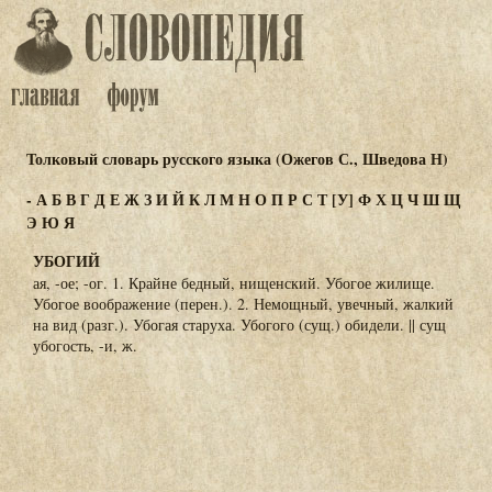
Толковый словарь русского языка (Ожегов С., Шведова Н)
-
А
Б
В
Г
Д
Е
Ж
З
И
Й
К
Л
М
Н
О
П
Р
С
Т
[У]
Ф
Х
Ц
Ч
Ш
Щ
Э
Ю
Я
УБОГИЙ
ая, -ое; -ог. 1. Крайне бедный, нищенский. Убогое жилище.
Убогое воображение (перен.). 2. Немощный, увечный, жалкий
на вид (разг.). Убогая старуха. Убогого (сущ.) обидели. || сущ
убогость, -и, ж.