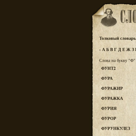
Толковый словарь 
-
А
Б
В
Г
Д
Е
Ж
З
Слова на букву "Ф"
ФУНТ2
ФУРА
ФУРАЖИР
ФУРАЖКА
ФУРИЯ
ФУРОР
ФУРУНКУЛЕЗ