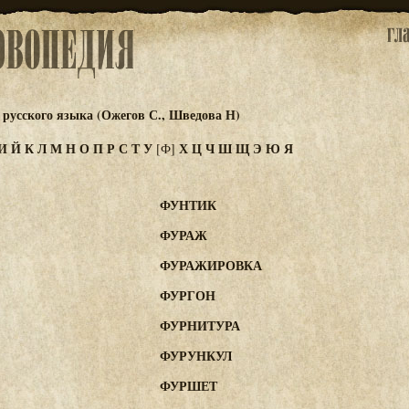
русского языка (Ожегов С., Шведова Н)
И
Й
К
Л
М
Н
О
П
Р
С
Т
У
Х
Ц
Ч
Ш
Щ
Э
Ю
Я
[Ф]
ФУНТИК
ФУРАЖ
ФУРАЖИРОВКА
ФУРГОН
ФУРНИТУРА
ФУРУНКУЛ
ФУРШЕТ