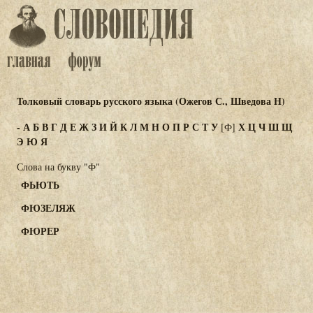
Толковый словарь русского языка (Ожегов С., Шведова Н)
-
А
Б
В
Г
Д
Е
Ж
З
И
Й
К
Л
М
Н
О
П
Р
С
Т
У
Х
Ц
Ч
Ш
Щ
[Ф]
Э
Ю
Я
Слова на букву "Ф"
ФЬЮТЬ
ФЮЗЕЛЯЖ
ФЮРЕР