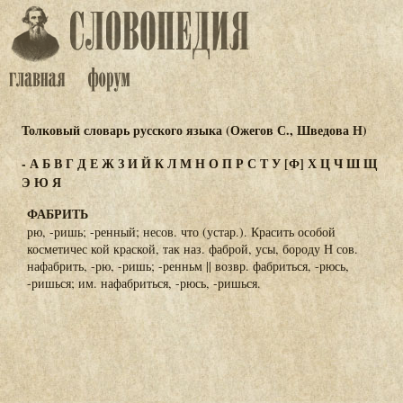
Толковый словарь русского языка (Ожегов С., Шведова Н)
-
А
Б
В
Г
Д
Е
Ж
З
И
Й
К
Л
М
Н
О
П
Р
С
Т
У
[Ф]
Х
Ц
Ч
Ш
Щ
Э
Ю
Я
ФАБРИТЬ
рю, -ришь; -ренный; несов. что (устар.). Красить особой
косметичес кой краской, так наз. фаброй, усы, бороду Н сов.
нафабрить, -рю, -ришь; -ренньм || возвр. фабриться, -рюсь,
-ришься; им. нафабриться, -рюсь, -ришься.