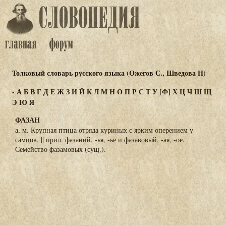
Толковый словарь русского языка (Ожегов С., Шведова Н)
-
А
Б
В
Г
Д
Е
Ж
З
И
Й
К
Л
М
Н
О
П
Р
С
Т
У
[Ф]
Х
Ц
Ч
Ш
Щ
Э
Ю
Я
ФАЗАН
а, м. Крупная птица отряда куриных с ярким оперением у
самцов. || прил. фазаний, -ья, -ье и фазавовый, -ая, -ое.
Семейство фазамовых (сущ.).