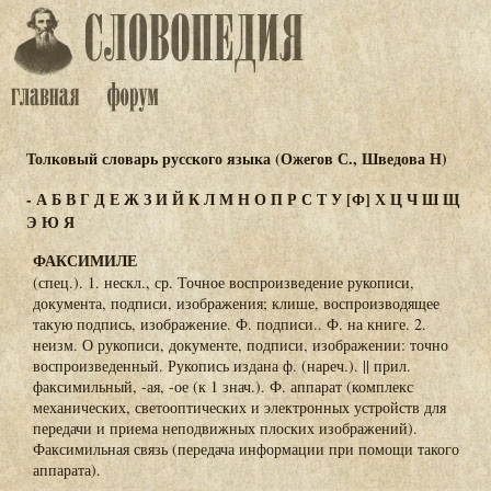
Толковый словарь русского языка (Ожегов С., Шведова Н)
-
А
Б
В
Г
Д
Е
Ж
З
И
Й
К
Л
М
Н
О
П
Р
С
Т
У
[Ф]
Х
Ц
Ч
Ш
Щ
Э
Ю
Я
ФАКСИМИЛЕ
(спец.). 1. нескл., ср. Точное воспроизведение рукописи,
документа, подписи, изображения; клише, воспроизводящее
такую подпись, изображение. Ф. подписи.. Ф. на книге. 2.
неизм. О рукописи, документе, подписи, изображении: точно
воспроизведенный. Рукопись издана ф. (нареч.). || прил.
факсимильный, -ая, -ое (к 1 знач.). Ф. аппарат (комплекс
механических, светооптических и электронных устройств для
передачи и приема неподвижных плоских изображений).
Факсимильная связь (передача информации при помощи такого
аппарата).