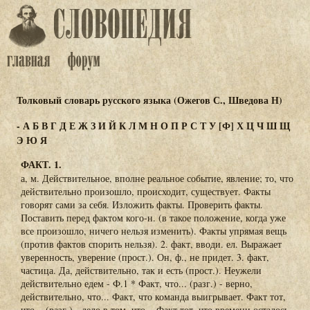
Толковый словарь русского языка (Ожегов С., Шведова Н)
-
А
Б
В
Г
Д
Е
Ж
З
И
Й
К
Л
М
Н
О
П
Р
С
Т
У
[Ф]
Х
Ц
Ч
Ш
Щ
Э
Ю
Я
ФАКТ. 1.
а, м. Действительное, вполне реальное событие, явление; то, что
действительно произошло, происходит, существует. Факты
говорят сами за себя. Изложить факты. Проверить факты.
Поставить перед фактом кого-н. (в такое положение, когда уже
все произошло, ничего нельзя изменить). Факты упрямая вещь
(против фактов спорить нельзя). 2. факт, вводи. ел. Выражает
уверенность, уверение (прост.). Он, ф., не придет. 3. факт,
частица. Да, действительно, так и есть (прост.). Неужели
действительно едем - Ф.1 * Факт, что... (разг.) - верно,
действительно, что... Факт, что команда выигрывает. Факт тот,
что... (разг.) - дело в том, что... Факт тот, что времени осталось