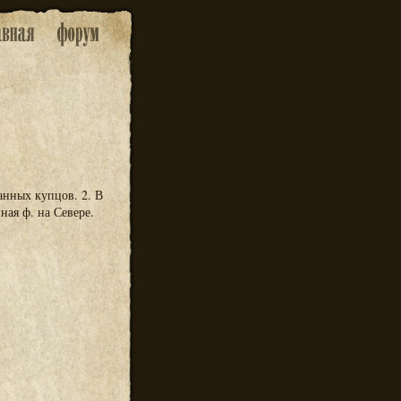
анных купцов. 2. В
ая ф. на Севере.