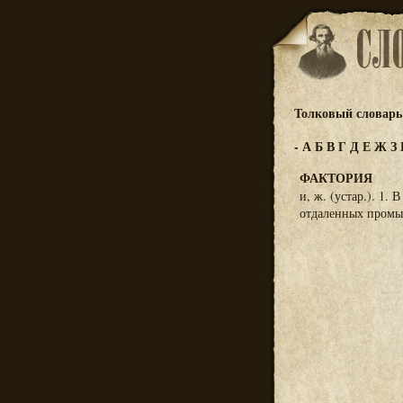
Толковый словарь 
-
А
Б
В
Г
Д
Е
Ж
З
ФАКТОРИЯ
и, ж. (устар.). 1
отдаленных промыс