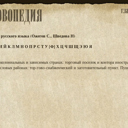
русского языка (Ожегов С., Шведова Н)
И
Й
К
Л
М
Н
О
П
Р
С
Т
У
[Ф]
Х
Ц
Ч
Ш
Щ
Э
Ю
Я
. В колониальных и зависимых странах: торговый поселок и контора иностр
ловых районах: тор-гово-снабженческий и заготовительный пункт. Пушн