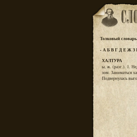
Толковый словарь 
-
А
Б
В
Г
Д
Е
Ж
З
ХАЛТУРА
ы, ж. (разг.). 1. 
зом. Заниматься х
Подвернулась выгод 