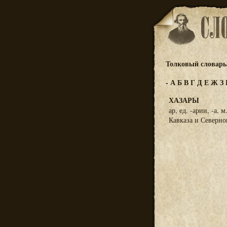
Толковый словарь 
-
А
Б
В
Г
Д
Е
Ж
З
ХАЗАРЫ
ар, ед. -арии, -а,
Кавказа и Северного