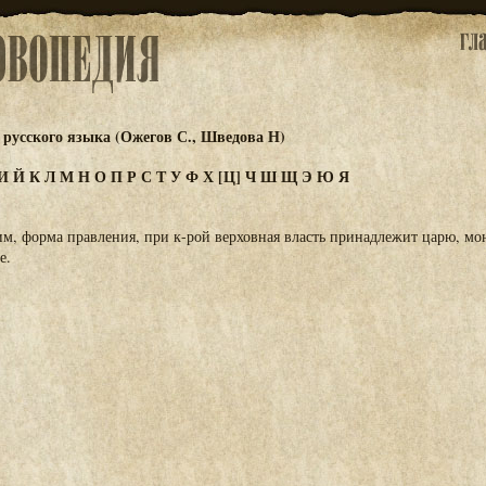
русского языка (Ожегов С., Шведова Н)
И
Й
К
Л
М
Н
О
П
Р
С
Т
У
Ф
Х
[Ц]
Ч
Ш
Щ
Э
Ю
Я
им, форма правления, при к-рой верховная власть принадлежит царю, мона
е.