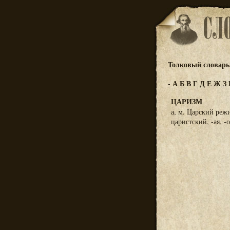
Толковый словарь 
-
А
Б
В
Г
Д
Е
Ж
З
ЦАРИЗМ
а, м. Царский реж
царистский, -ая, -о