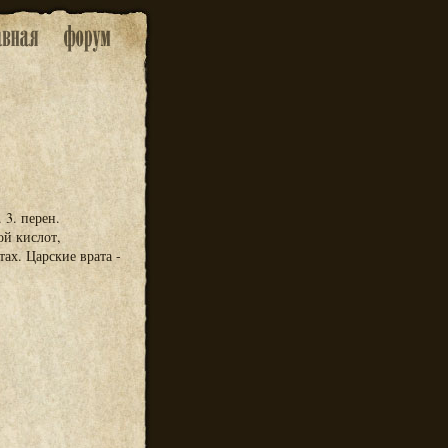
 3. перен.
ой кислот,
ах. Царские врата -