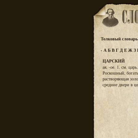
Толковый словарь 
-
А
Б
В
Г
Д
Е
Ж
З
ЦАРСКИЙ
ая, -ое. 1. см. ца
Роскошный, богатый
растворяющая золо
средние двери в ц