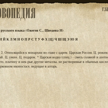
русского языка (Ожегов С., Шведова Н)
И
Й
К
Л
М
Н
О
П
Р
С
Т
У
Ф
Х
[Ц]
Ч
Ш
Щ
Э
Ю
Я
рь. 2. Относящийся к монархии во главе с царем. Царская Россия. Ц. режим.
. Ц. ужин. Ц. подарок. * Царская водка (спец.) - смесь соляной и азотн
то, платину и нек-рые другие металлы, не растворимые в обычных кислот
ерковном иконостасе, ведущие в алтарь.