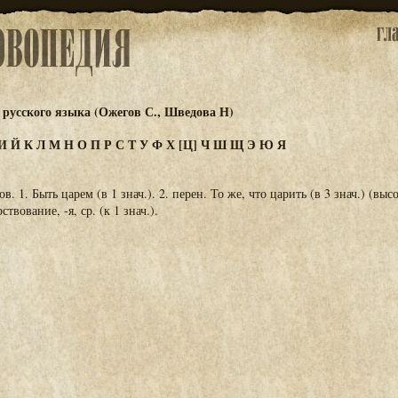
русского языка (Ожегов С., Шведова Н)
И
Й
К
Л
М
Н
О
П
Р
С
Т
У
Ф
Х
[Ц]
Ч
Ш
Щ
Э
Ю
Я
в. 1. Быть царем (в 1 знач.). 2. перен. То же, что царить (в 3 знач.) (выс
ствование, -я, ср. (к 1 знач.).