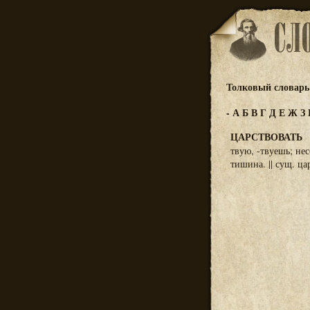
Толковый словарь 
-
А
Б
В
Г
Д
Е
Ж
З
ЦАРСТВОВАТЬ
твую, -твуешь; несо
тишина. || сущ. цар