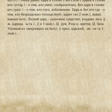
кто (устар.) - о том, кто умен, сообразителен. Без царя в голове
кто (разг.) - о том, кто глуп, взбалмошен. Царь и бог кто где - о
том, кто безраздельно господствует, царит (во 2 знач.), выше,
важнее всех. Лесной царь - сказочное существо, владыка леса. ||
ж. царица, -ы (к 1, 2 и 3 знач.). Ц. дум. Роза ц. цветов. Ц. бала
Улучшая из танцующих на балу). || прил. царский, -ая, -ое (к-1
знач.).