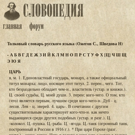
Толковый словарь русского языка (Ожегов С., Шведова Н)
-
А
Б
В
Г
Д
Е
Ж
З
И
Й
К
Л
М
Н
О
П
Р
С
Т
У
Ф
Х
[Ц]
Ч
Ш
Щ
Э
Ю
Я
ЦАРЬ
я, м. 1. Единовластный государь, монарх, а также официальный
титул монарха; лицо, носящее этот титул. 2. перен., чего. Тот,
кто безраздельно обладает чем-н., властитель (устар. и книжн.).
Ц. своей судьбы, Ц. моей души. 3. перен; кого-чего. О том, кто
(что) является первым, лучшим среди кого-чего-н. Дуб - ц.
лесов. Лев - ц. зверей. 4. царь-. В сочетании с другим
существительным характеризует кого-что-н. как нечто
выдающееся среди других подобных (устар. и раэг.). Ц.
-колокол. Ц.-пушка. Ц.-рыба. Ц. -ягода. Ц.-танк (огромный танк,
построенный в России в 1916 г.). * При царе Горохе (разг.
шутл.) - очень давно. Царь в голове у кого или с царем в голове