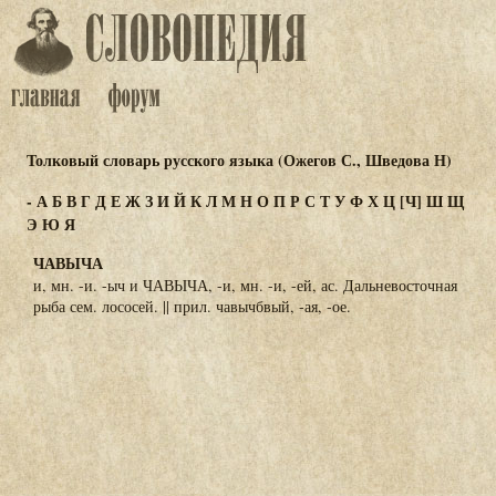
Толковый словарь русского языка (Ожегов С., Шведова Н)
-
А
Б
В
Г
Д
Е
Ж
З
И
Й
К
Л
М
Н
О
П
Р
С
Т
У
Ф
Х
Ц
[Ч]
Ш
Щ
Э
Ю
Я
ЧАВЫЧА
и, мн. -и. -ыч и ЧАВЫЧА, -и, мн. -и, -ей, ас. Дальневосточная
рыба сем. лососей. || прил. чавычбвый, -ая, -ое.