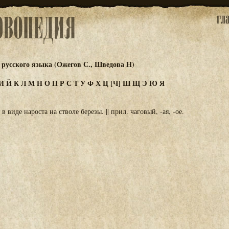
русского языка (Ожегов С., Шведова Н)
И
Й
К
Л
М
Н
О
П
Р
С
Т
У
Ф
Х
Ц
[Ч]
Ш
Щ
Э
Ю
Я
в виде нароста на стволе березы. || прил. чаговый, -ая, -ое.