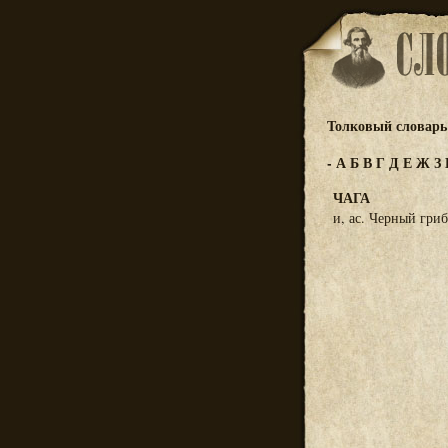
Толковый словарь 
-
А
Б
В
Г
Д
Е
Ж
З
ЧАГА
и, ас. Черный гриб 