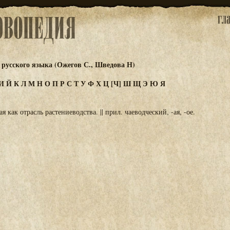
русского языка (Ожегов С., Шведова Н)
И
Й
К
Л
М
Н
О
П
Р
С
Т
У
Ф
Х
Ц
[Ч]
Ш
Щ
Э
Ю
Я
ая как отрасль растениеводства. || прил. чаеводческий, -ая, -ое.