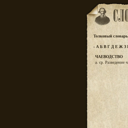
Толковый словарь 
-
А
Б
В
Г
Д
Е
Ж
З
ЧАЕВОДСТВО
а. ср. Разведение ч