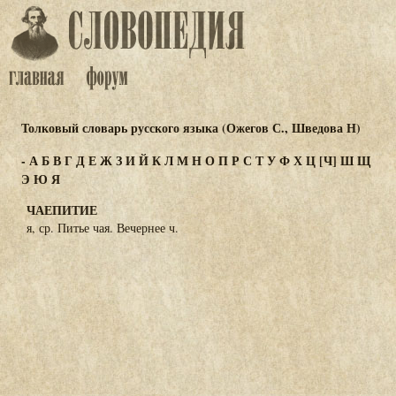
Толковый словарь русского языка (Ожегов С., Шведова Н)
-
А
Б
В
Г
Д
Е
Ж
З
И
Й
К
Л
М
Н
О
П
Р
С
Т
У
Ф
Х
Ц
[Ч]
Ш
Щ
Э
Ю
Я
ЧАЕПИТИЕ
я, ср. Питье чая. Вечернее ч.