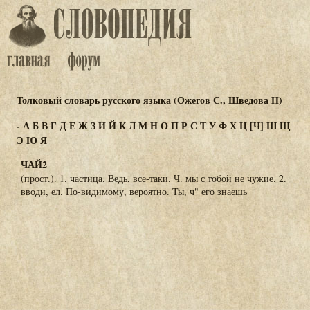
Толковый словарь русского языка (Ожегов С., Шведова Н)
-
А
Б
В
Г
Д
Е
Ж
З
И
Й
К
Л
М
Н
О
П
Р
С
Т
У
Ф
Х
Ц
[Ч]
Ш
Щ
Э
Ю
Я
ЧАЙ2
(прост.). 1. частица. Ведь, все-таки. Ч. мы с тобой не чужие. 2.
вводи, ел. По-видимому, вероятно. Ты, ч" его знаешь