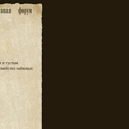
и и густым
 Семейство чайковых