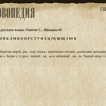
русского языка (Ожегов С., Шведова Н)
И
Й
К
Л
М
Н
О
П
Р
С
Т
У
Ф
Х
Ц
[Ч]
Ш
Щ
Э
Ю
Я
берегам морей, рек, озер птица с короткими ногами, длинными крыльям
 ч. Белая ч. || прил. чаячий, -ья, -ье и чайковый, -ая, -ое. Чаячий яйца.