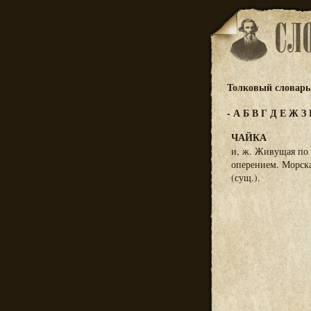
Толковый словарь 
-
А
Б
В
Г
Д
Е
Ж
З
ЧАЙКА
и, ж. Живущая по 
оперением. Морская
(сущ.).