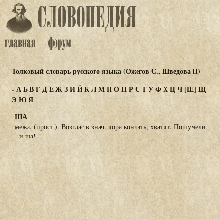
Толковый словарь русского языка (Ожегов С., Шведова Н)
-
А
Б
В
Г
Д
Е
Ж
З
И
Й
К
Л
М
Н
О
П
Р
С
Т
У
Ф
Х
Ц
Ч
[Ш]
Щ
Э
Ю
Я
ША
межа. (прост.). Возглас в знач. пора кончать, хватит. Пошумели
- и ша!