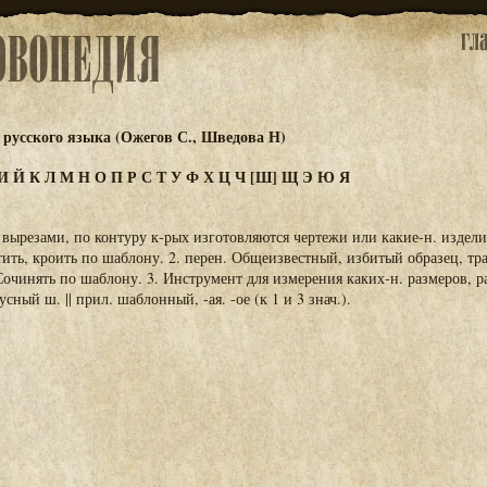
русского языка (Ожегов С., Шведова Н)
И
Й
К
Л
М
Н
О
П
Р
С
Т
У
Ф
Х
Ц
Ч
[Ш]
Щ
Э
Ю
Я
с вырезами, по контуру к-рых изготовляются чертежи или какие-н. изделия
ртить, кроить по шаблону. 2. перен. Общеизвестный, избитый образец, траф
очинять по шаблону. 3. Инструмент для измерения каких-н. размеров, ра
сный ш. || прил. шаблонный, -ая. -ое (к 1 и 3 знач.).