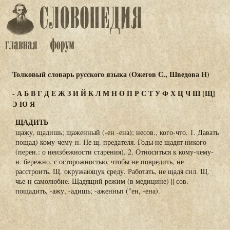
Толковый словарь русского языка (Ожегов С., Шведова Н)
-
А
Б
В
Г
Д
Е
Ж
З
И
Й
К
Л
М
Н
О
П
Р
С
Т
У
Ф
Х
Ц
Ч
Ш
[Щ]
Э
Ю
Я
ЩАДИТЬ
щажу, щадишь; щаженный (-ен -ена); несов., кого-что. 1. Давать
пощад) кому-чему-н. Не щ. предателя. Годы не щадят никого
(перен.: о неизбежности старения). 2. Относиться к кому-чему-
н. бережно, с осторожностью, чтобы не повредить, не
расстроить. Щ. окружающук среду. Работать, не щадя сил. Щ.
чье-н самолюбие. Щадящий режим (в медицине) || сов.
пощадить, -ажу, -адишь; -аженньп ("ен, -ена).