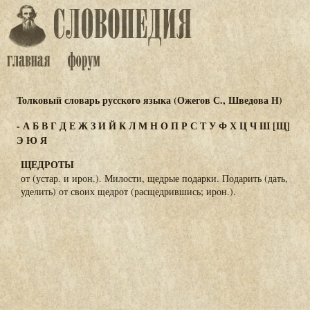
Толковый словарь русского языка (Ожегов С., Шведова Н)
-
А
Б
В
Г
Д
Е
Ж
З
И
Й
К
Л
М
Н
О
П
Р
С
Т
У
Ф
Х
Ц
Ч
Ш
[Щ]
Э
Ю
Я
ЩЕДРОТЫ
от (устар. и ирон.). Милости, щедрые подарки. Подарить (дать,
уделить) от своих щедрот (расщедрившись; ирон.).