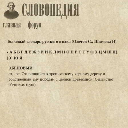
Толковый словарь русского языка (Ожегов С., Шведова Н)
-
А
Б
В
Г
Д
Е
Ж
З
И
Й
К
Л
М
Н
О
П
Р
С
Т
У
Ф
Х
Ц
Ч
Ш
Щ
[Э]
Ю
Я
ЭБЕНОВЫЙ
ая, -ое. Относящийся к тропическому черному дереву и
родственным ему породам с ценной древесиной. Семейство
эбеновых (сущ).