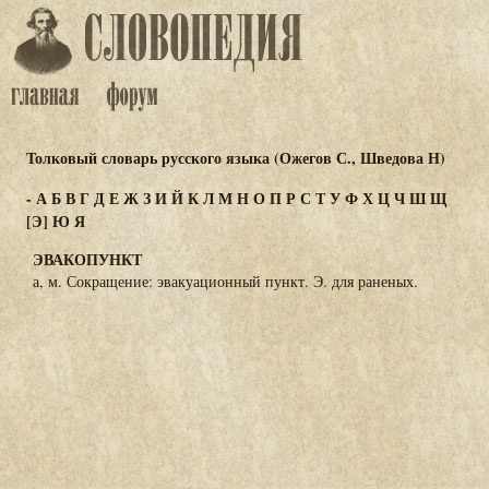
Толковый словарь русского языка (Ожегов С., Шведова Н)
-
А
Б
В
Г
Д
Е
Ж
З
И
Й
К
Л
М
Н
О
П
Р
С
Т
У
Ф
Х
Ц
Ч
Ш
Щ
[Э]
Ю
Я
ЭВАКОПУНКТ
а, м. Сокращение: эвакуационный пункт. Э. для раненых.