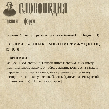
Толковый словарь русского языка (Ожегов С., Шведова Н)
-
А
Б
В
Г
Д
Е
Ж
З
И
Й
К
Л
М
Н
О
П
Р
С
Т
У
Ф
Х
Ц
Ч
Ш
Щ
[Э]
Ю
Я
ЭВЕНСКИЙ
ая, -ое. 1. см. эвены. 2. Относящийся к эвенам, к их языку,
национальному характеру, образу жизни, культуре, а также к
территории их проживания, ее внутреннему устройству,
истории; такой, как у эвенов. Э. язык (тунгусо-манчьжурской
группы языков). По-эвенски (нареч.).