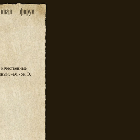
 качественные
ый, -ая, -ое. Э.