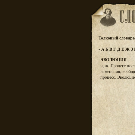
Толковый словарь 
-
А
Б
В
Г
Д
Е
Ж
З
ЭВОЛЮЦИЯ
и, ж. Процесс пос
изменения; вообще 
процесс. Эволюцио