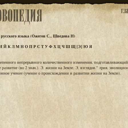
русского языка (Ожегов С., Шведова Н)
И
Й
К
Л
М
Н
О
П
Р
С
Т
У
Ф
Х
Ц
Ч
Ш
Щ
[Э]
Ю
Я
тепенного непрерывного количественного изменения, подготавливающий
развитие (во 2 знач.). Э. жизни на Земле. Э. взглядов." лрия. эволюционн
нное учение (учение о происхождении и развитии жизни на Земле).