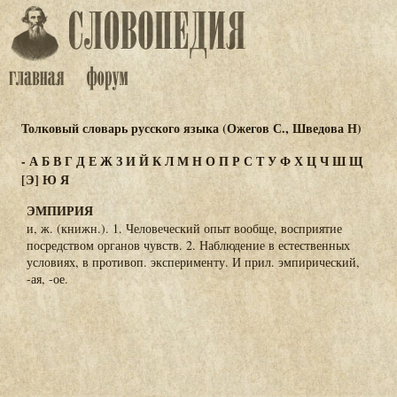
Толковый словарь русского языка (Ожегов С., Шведова Н)
-
А
Б
В
Г
Д
Е
Ж
З
И
Й
К
Л
М
Н
О
П
Р
С
Т
У
Ф
Х
Ц
Ч
Ш
Щ
[Э]
Ю
Я
ЭМПИРИЯ
и, ж. (книжн.). 1. Человеческий опыт вообще, восприятие
посредством органов чувств. 2. Наблюдение в естественных
условиях, в противоп. эксперименту. И прил. эмпирический,
-ая, -ое.