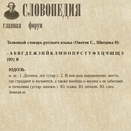
Толковый словарь русского языка (Ожегов С., Шведова Н)
-
А
Б
В
Г
Д
Е
Ж
З
И
Й
К
Л
М
Н
О
П
Р
С
Т
У
Ф
Х
Ц
Ч
Ш
Щ
Э
[Ю]
Я
ЮДОЛЬ
и, ас. 1. Долина, лог (стар.)- 2. В нек-рых выражениях: место,
где страдают и мучаются, а также вообще о жизни с ее заботами
и печалями (устар. книжн.). Ю. плача. Ю. печали. Ю. слез.
Земная ю.