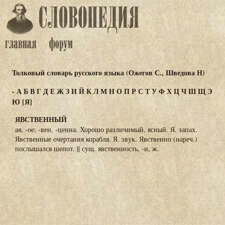
Толковый словарь русского языка (Ожегов С., Шведова Н)
-
А
Б
В
Г
Д
Е
Ж
З
И
Й
К
Л
М
Н
О
П
Р
С
Т
У
Ф
Х
Ц
Ч
Ш
Щ
Э
Ю
[Я]
ЯВСТВЕННЫЙ
ая, -ое; -вен, -ценна. Хорошо различимый, ясный. Я. запах.
Явственные очертания корабля. Я. звук. Явственно (нареч.)
послышался шепот. || сущ. явственность, -и, ж.