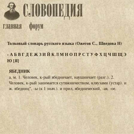
Толковый словарь русского языка (Ожегов С., Шведова Н)
-
А
Б
В
Г
Д
Е
Ж
З
И
Й
К
Л
М
Н
О
П
Р
С
Т
У
Ф
Х
Ц
Ч
Ш
Щ
Э
Ю
[Я]
ЯБЕДНИК
а, м. 1. Человек, к-рый ябедничает, наушничает (разг.). 2.
Человек, к-рый занимается сутяжничеством, кляузами (устар). и
ж. ябедниц", -ы (к 1 знач.). и прил, ябеднический, -ая, -ое.