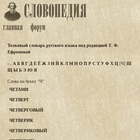
Толковый словарь русского языка под редакцией Т. Ф.
Ефремовой
-
.
А
Б
В
Г
Д
Е
Ё
Ж
З
И
Й
К
Л
М
Н
О
П
Р
С
Т
У
Ф
Х
Ц
Ш
[Ч]
Щ
Ы
Ь
Э
Ю
Я
Слова на букву "Ч"
ЧЕТАМИ
ЧЕТВЕРГ
ЧЕТВЕРГОВЫЙ
ЧЕТВЕРИК
ЧЕТВЕРИКОВЫЙ