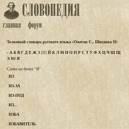
Толковый словарь русского языка (Ожегов С., Шведова Н)
-
А
Б
В
Г
Д
Е
Ж
З
Й
К
Л
М
Н
О
П
Р
С
Т
У
Ф
Х
Ц
Ч
Ш
Щ
[И]
Э
Ю
Я
Слова на букву "И"
ИЗ
ИЗ-ЗА
ИЗ-ПОД
ИЗ...
ИЗБА
ИЗБАВИТЕЛЬ